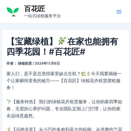
跳
百花匠
至
Main
一站式绿植服务平台
内
容
Men
【宝藏绿植】
在家也能拥有
四季花园！#百花匠#
作者：
绿植租赁
/
2024年11月6日
家人们，是不是总觉得家里缺点生机？
今天我要揭秘一
个让家瞬间变美的秘方——【百花匠】绿植花卉租赁摆租服
务！
【服务特色】 我们的绿植花卉租赁服务，让你的家四季如
春，无需担心养护问题，专业团队定期上门打理，让你的家
永远绿意盎然。
【品种丰富】 从小巧的多肉到高大的棕榈，从优雅的兰花