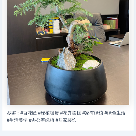
标签
：#百花匠 #绿植租赁 #花卉摆租 #家有绿植 #绿色生活
#生活美学 #办公室绿植 #居家装饰