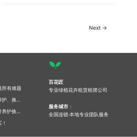
Next
→
百花匠
植所有难题
专业
绿植花卉租赁租摆公司
被问爆的绿植租摆，设计、养护、换新零成本
服务城市
：
写字楼绿植租摆、造景，设计养护换新全包
全国连锁·本地专业团队服务
买！