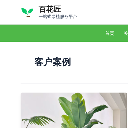
跳
百花匠
至
一站式绿植服务平台
内
容
首页
关
客户案例