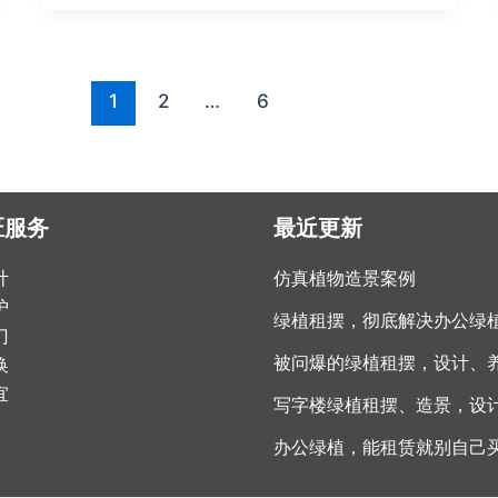
1
2
…
6
匠服务
最近更新
计
仿真植物造景案例
护
绿植租摆，彻底解决办公绿
门
换
宜
办公绿植，能租赁就别自己