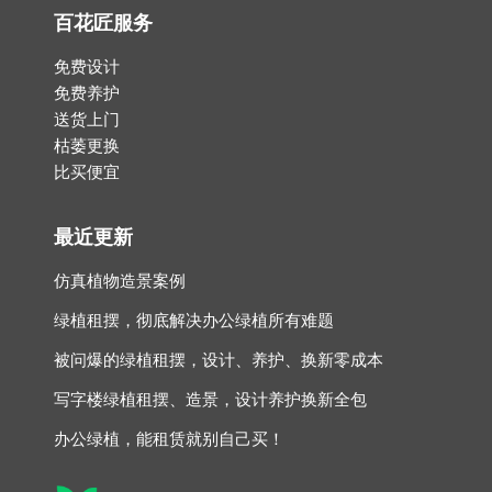
百花匠服务
免费设计
免费养护
送货上门
枯萎更换
比买便宜
最近更新
仿真植物造景案例
绿植租摆，彻底解决办公绿植所有难题
被问爆的绿植租摆，设计、养护、换新零成本
写字楼绿植租摆、造景，设计养护换新全包
办公绿植，能租赁就别自己买！