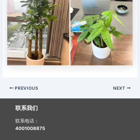
Post
PREVIOUS
NEXT
navigation
联系我们
联系电话：
4001008875