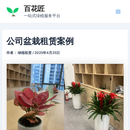
跳
百花匠
至
Main
一站式绿植服务平台
内
容
Men
公司盆栽租赁案例
作者：
绿植租赁
/
2025年4月25日