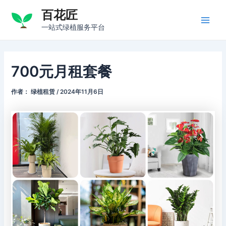
跳
百花匠
至
Main
一站式绿植服务平台
内
容
Men
700元月租套餐
作者：
绿植租赁
/
2024年11月6日