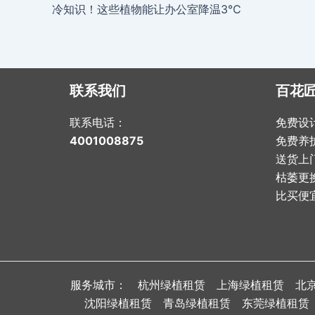
navigation
冷知识！这些植物能让办公室降温3℃
联系我们
百花
联系电话：
免费设
4001008875
免费养
送货上
枯萎更
比买便
服务城市：
杭州绿植租赁
上海绿植租赁
北
沈阳绿植租赁
青岛绿植租赁
东莞绿植租赁