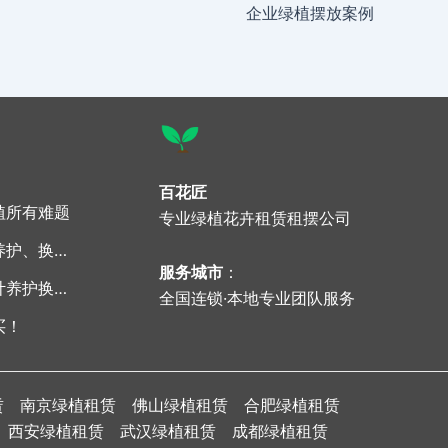
企业绿植摆放案例
百花匠
植所有难题
专业
绿植花卉租赁租摆公司
被问爆的绿植租摆，设计、养护、换新零成本
服务城市
：
写字楼绿植租摆、造景，设计养护换新全包
全国连锁·本地专业团队服务
买！
赁
南京绿植租赁
佛山绿植租赁
合肥绿植租赁
西安绿植租赁
武汉绿植租赁
成都绿植租赁