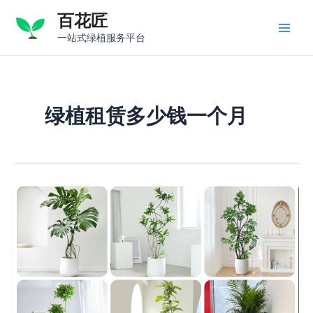
跳
百花匠
至
Main
一站式绿植服务平台
内
容
Men
绿植租赁多少钱一个月