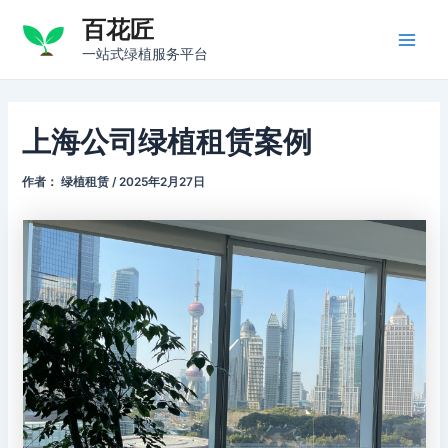
跳
百花匠
至
Main
一站式绿植服务平台
内
容
Men
上海公司绿植租赁案例
作者：
绿植租赁
/
2025年2月27日