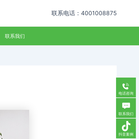
联系电话：4001008875
联系我们
电话咨询
联系我们
抖音案例