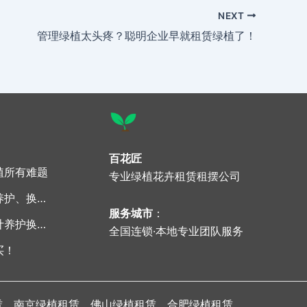
NEXT
管理绿植太头疼？聪明企业早就租赁绿植了！
百花匠
植所有难题
专业
绿植花卉租赁租摆公司
被问爆的绿植租摆，设计、养护、换新零成本
服务城市
：
写字楼绿植租摆、造景，设计养护换新全包
全国连锁·本地专业团队服务
买！
赁
南京绿植租赁
佛山绿植租赁
合肥绿植租赁